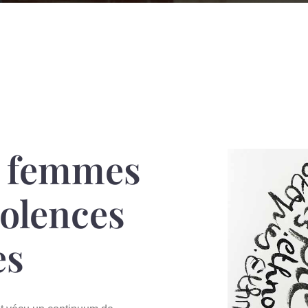
s femmes
iolences
es