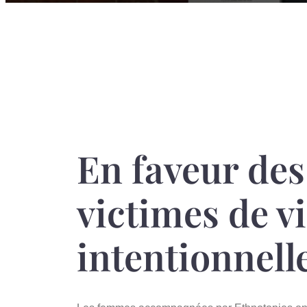
En faveur de
victimes de v
intentionnell